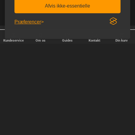
Afvis ikke-essentielle
Præferencer
Trustpilot 5.0 ud af 5.0
Homoware er e-mærket
Kundeservice
Om os
Guides
Kontakt
Din kurv
HURTIG LEVERING
Vi afsender pakker alle hverdage - bestil inden kl. 18.00.
SIKKER SHOPPING
Selvfølgelig er vi medlem af e-mærket, så du kan være tryg i din
handel hos os.
TILFREDSE KUNDER
Vi stræber efter at gøre hver kunde til en fast kunde.