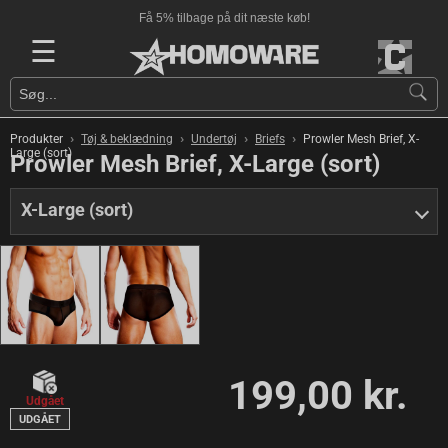
Få 5% tilbage på dit næste køb!
☰
›
›
›
›
Produkter
Tøj & beklædning
Undertøj
Briefs
Prowler Mesh Brief, X-
Large (sort)
Prowler Mesh Brief, X-Large (sort)
X-Large (sort)
199,00 kr.
Udgået
UDGÅET