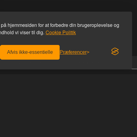
s på hjemmesiden for at forbedre din brugeroplevelse og
dhold vi viser til dig.
Cookie Politik
Afvis ikke-essentielle
Præferencer
Fri fragt over 600 kr.
Diskret afsendelse
KONTAKT OS
Homoware
er afhentning
Studiestæde 26
r du hos os
1455 København K
 du rabatkoden
Tlf: 69 69 66 66
Email:
info@homoware.dk
IDES
CVR: 41712759