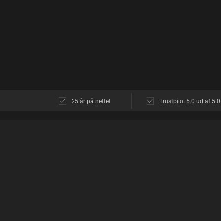
25 år på nettet
Trustpilot 5.0 ud af 5.0
KUNDESERVICE
OM OS
Kundeservice
Butikken i Københ
Åbningstider
Åbningstider
Diskretion
Find vej
Returnering
Hvad siger kunder
Levering
Diskret shopping