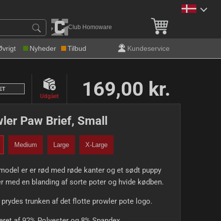
Gratis levering over 600 k
Club Homoware
Øvrigt
Nyheder
Tilbud
Kundeservice
169,00 kr.
ET
Udgået
ler Paw Brief, Small
Medium
Large
X-Large
odel er er rød med røde kanter og et sødt puppy
 med en blanding af sorte poter og hvide kødben.
 prydes trunken af det flotte prowler pote logo.
eret af 92% Polyester og 8% Spandex