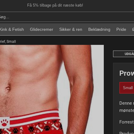
Få 5% tilbage på dit næste køb!
Kink & Fetish
Glidecremer
Sikker & ren
Beklædning
Pride
ief, Small
UDGÅ
Prow
Small
Denne m
mønster
Forrest
Produc