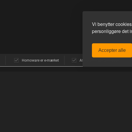
Vi benytter cookie
personliggøre det in
Accepter alle
Homoware er e-mærket
Afsendelse alle hverdage
POPULÆRE MÆRKER
GUIDES
avn
E-Stim Systems
Sådan funger
Hankeys Toys
Sådan handle
MisterB
Sådan bruger
ne
Topped Toys
Mister S.
PRODUKTGU