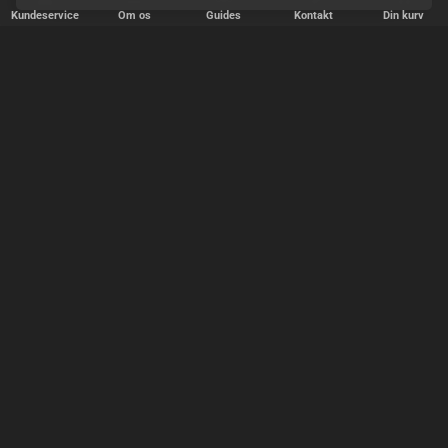
Kundeservice
Om os
Guides
Kontakt
Din kurv
HURTIG LEVERING
Vi afsender pakker alle hverdage - bestil inden kl. 18.00.
SIKKER SHOPPING
Selvfølgelig er vi medlem af e-mærket, så du kan være tryg i din
handel hos os.
TILFREDSE KUNDER
Vi stræber efter at gøre hver kunde til en fast kunde.
SIKKER BETALING