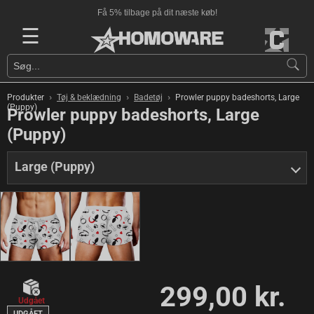
Få 5% tilbage på dit næste køb!
☰
›
›
›
Produkter
Tøj & beklædning
Badetøj
Prowler puppy badeshorts, Large
(Puppy)
Prowler puppy badeshorts, Large
(Puppy)
Large (Puppy)
299,00 kr.
Udgået
UDGÅET