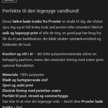
Perfekte til den legesyge vandhund!
Disse
lækre bade trunks fra Prowler
er skabt til dig, der elsker
sjov, leg og et lidt kinky look ved poolen eller stranden! Med et
unik og legesygt print
af alle de ting, en
good pup
har brug for,
får du et par badebukser, der både skaber opmærksomhed og
fuldender dit look.
Komfort og stil i ét
– det lette polyestermateriale sikrer en
behagelig pasform, mens den elastiske linning med snøre giver
optimal fleksibilitet.
Materiale
: 100% polyester
Blødt og hurtigtørrende stof
Sjovt og unikt print
Elastisk linning med justerbar snøre
Perfekt til pool, strand og sommerhygge
Gør klar til at vise din legesyge side – bestil dine
Prowler bade
trunks
i dag!