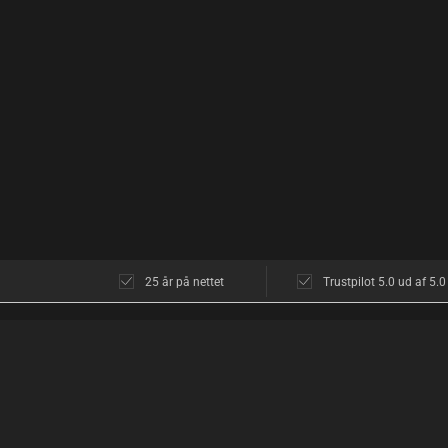
25 år på nettet
Trustpilot 5.0 ud af 5.0
KUNDESERVICE
OM OS
Kundeservice
Butikken i Københ
Åbningstider
Åbningstider