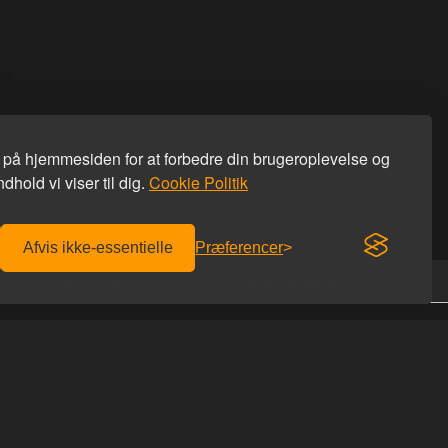
s på hjemmesiden for at forbedre din brugeroplevelse og
dhold vi viser til dig.
Cookie Politik
Afvis ikke-essentielle
Præferencer
Fri fragt over 600 kr.
Diskret afsendelse
KONTAKT OS
Homoware
er afhentning
Studiestæde 26
r du hos os
1455 København K