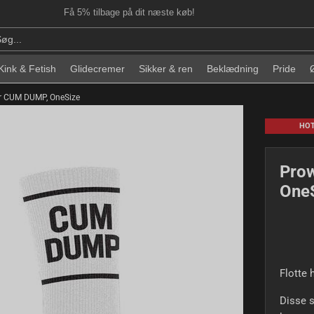
Få 5% tilbage på dit næste køb!
Kink & Fetish
Glidecremer
Sikker & ren
Beklædning
Pride
r CUM DUMP, OneSize
HO
Pro
One
Flotte
Disse s