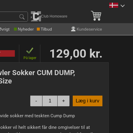
Gratis levering over 600 k
Club Homoware
Øvrigt
Nyheder
Tilbud
Kundeservice
129,00 kr.
T
På lager
wler Sokker CUM DUMP,
Size
-
+
Læg i kurv
 hvide sokker med teskten Cump Dump
okker vil helt sikkert får dine omgivelser til at