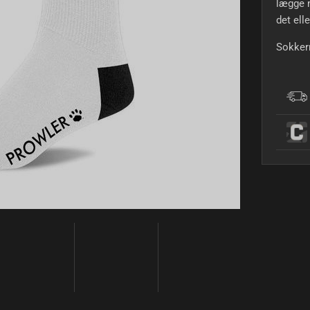
lægge m
det ell
Sokkern