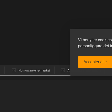
Vi benytter cookie
personliggøre det in
Accepter alle
Homoware er e-mærket
Afsendelse alle hverdage
POPULÆRE MÆRKER
GUIDES
avn
E-Stim Systems
Sådan funger
Hankeys Toys
Sådan handle