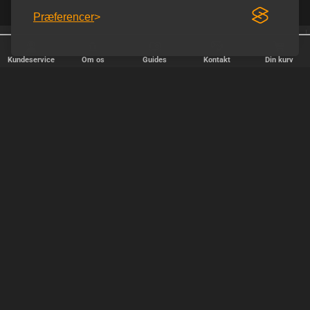
Præferencer
25 år på nettet
Trustpilot 5.0 ud af 5.0
Kundeservice
Om os
Guides
Kontakt
Din kurv
HURTIG LEVERING
Vi afsender pakker alle hverdage - bestil inden kl. 18.00.
SIKKER SHOPPING
Selvfølgelig er vi medlem af e-mærket, så du kan være tryg i din
handel hos os.
TILFREDSE KUNDER
Vi stræber efter at gøre hver kunde til en fast kunde.
SIKKER BETALING