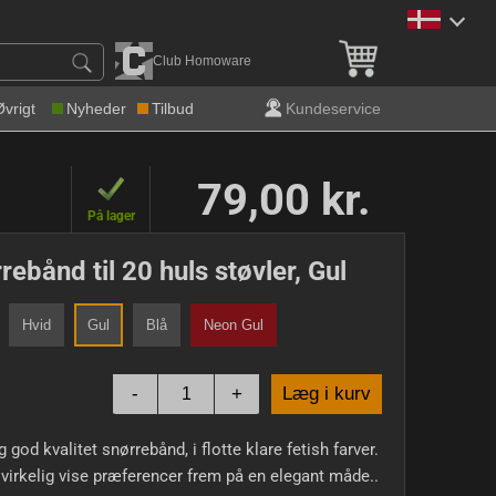
Gratis levering over 600 k
Club Homoware
Øvrigt
Nyheder
Tilbud
Kundeservice
79,00 kr.
På lager
rebånd til 20 huls støvler, Gul
Hvid
Gul
Blå
Neon Gul
-
+
Læg i kurv
g god kvalitet snørrebånd, i flotte klare fetish farver.
virkelig vise præferencer frem på en elegant måde..