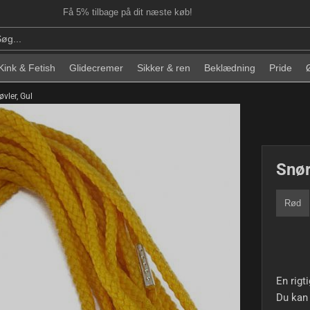
Få 5% tilbage på dit næste køb!
Kink & Fetish
Glidecremer
Sikker & ren
Beklædning
Pride
vler, Gul
Snør
Rød
En rigti
Du kan 