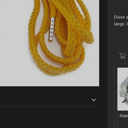
Disse s
lange. 
Snør