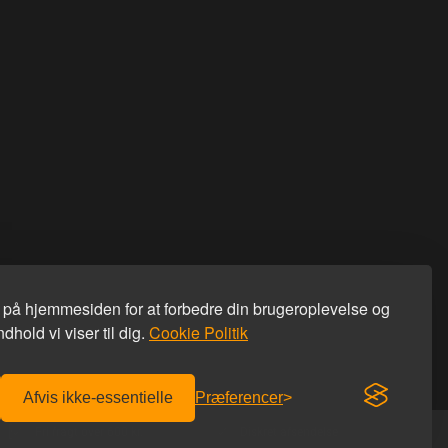
s på hjemmesiden for at forbedre din brugeroplevelse og
dhold vi viser til dig.
Cookie Politik
Afvis ikke-essentielle
Præferencer
Fri fragt over 600 kr.
Diskret afsendelse