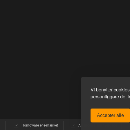
Vi benytter cookie
personliggøre det in
Accepter alle
Homoware er e-mærket
Afsendelse alle hverdage