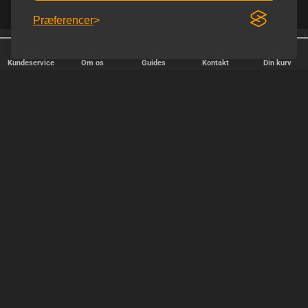
Præferencer
Homoware er e-mærket
Afsendelse alle hverdage
Kundeservice
Om os
Guides
Kontakt
Din kurv
HURTIG LEVERING
Vi afsender pakker alle hverdage - bestil inden kl. 18.00.
SIKKER SHOPPING
Selvfølgelig er vi medlem af e-mærket, så du kan være tryg i din
handel hos os.
TILFREDSE KUNDER
Vi stræber efter at gøre hver kunde til en fast kunde.